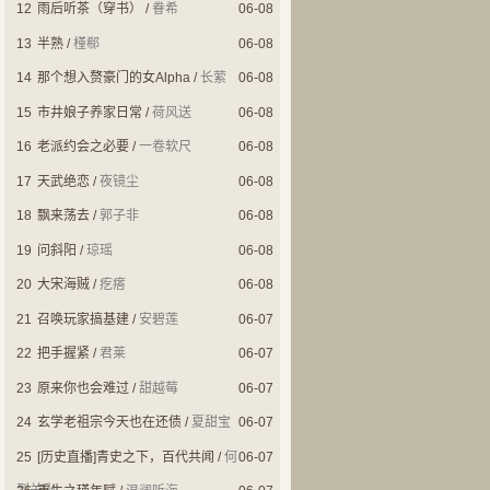
12
雨后听茶（穿书）
/
眷希
06-08
13
半熟
/
槿郗
06-08
14
那个想入赘豪门的女Alpha
/
长萦
06-08
15
市井娘子养家日常
/
荷风送
06-08
16
老派约会之必要
/
一卷软尺
06-08
17
天武绝恋
/
夜镜尘
06-08
18
飘来荡去
/
郭子非
06-08
19
问斜阳
/
琼瑶
06-08
20
大宋海贼
/
疙瘩
06-08
21
召唤玩家搞基建
/
安碧莲
06-07
22
把手握紧
/
君莱
06-07
23
原来你也会难过
/
甜越莓
06-07
24
玄学老祖宗今天也在还债
/
夏甜宝
06-07
25
[历史直播]青史之下，百代共闻
/
何
06-07