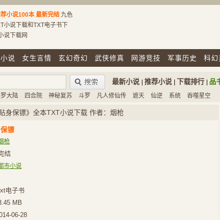
荐小说100本
最新完结
九色
T小说下载和TXT电子书下
T小说下载网
市小说
女生言情
玄幻奇幻
武侠修真
网游竞技
军事历史
科幻
最新小说
推荐小说
下载排行
品
|
|
|
斗罗大陆
四合院
神秘复苏
斗罗
凡人修仙传
遮天
仙逆
系统
吞噬星空
贴身保镖》全本TXT小说下载 作者：烟枪
身保镖
烟枪
完结
都市小说
xt电子书
3.45 MB
014-06-28