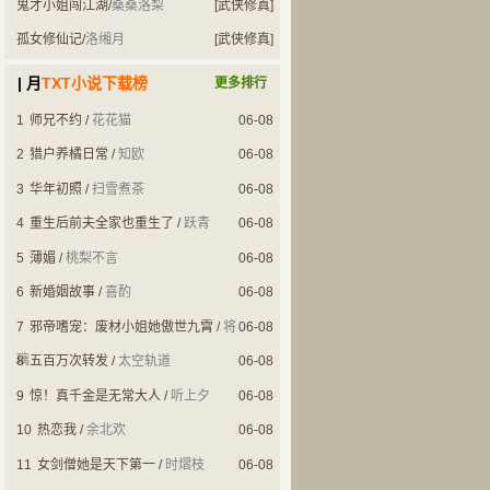
鬼才小姐闯江湖
/
桑桑洛梨
[武侠修真]
孤女修仙记
/
洛缃月
[武侠修真]
| 月
TXT小说下载榜
更多排行
1
师兄不约
/
花花猫
06-08
2
猎户养橘日常
/
知欧
06-08
3
华年初照
/
扫雪煮茶
06-08
4
重生后前夫全家也重生了
/
跃青
06-08
5
薄媚
/
桃梨不言
06-08
6
新婚姻故事
/
喜酌
06-08
7
邪帝嗜宠：废材小姐她傲世九霄
/
将
06-08
璃
8
五百万次转发
/
太空轨道
06-08
9
惊！真千金是无常大人
/
听上夕
06-08
10
热恋我
/
余北欢
06-08
11
女剑僧她是天下第一
/
时熠枝
06-08