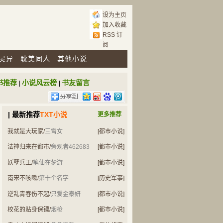
设为主页
加入收藏
RSS 订
阅
灵异
耽美同人
其他小说
书推荐
小说风云榜
书友留言
|
|
| 最新推荐
TXT小说
更多推荐
我就是大玩家
/
三霄女
[都市小说]
法神归来在都市
/
旁观者462683
[都市小说]
妖孽兵王
/
笔仙在梦游
[都市小说]
南宋不咳嗽
/
第十个名字
[历史军事]
逆乱青春伤不起
/
只爱金泰妍
[都市小说]
校花的贴身保镖
/
烟枪
[都市小说]