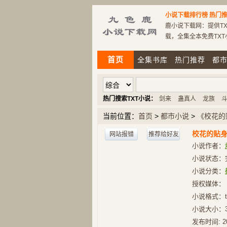
小说下载排行榜
热门推
鹿小说下载网：提供TX
载，全集全本免费TX
首页
全集书库
热门推荐
都
热门搜索TXT小说：
剑来
蛊真人
龙族
当前位置：
首页
>
都市小说
>
《校花的
校花的贴
网站报错
推荐给好友
小说作者：
小说状态：
小说分类：
授权媒体：
小说格式：t
小说大小：
发布时间:
2