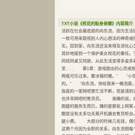
TXT小说《校花的贴身保镖》内容简介
活跃在社会最底层的向东流，因为生活
一枚可用来窥视别人内心想法的神奇戒
实。回到家，向东流还没来得及消化心
其妙地接到一个保护美女校花的重任。
同班同桌又同居，从此生活变得多姿多
至…… 第1章：游戏跑出的心灵戒
两瓶可乐过来，要冰镇的喔。” “小
的。” “向东流，快给我来一桶泡面
指县的一家网吧里忙活不断，但是请别
也并非网吧的售货员。 准确的说，
跑腿的服务生而已，赚的是那些上网客
酣就没有太多功夫离开机器去售货柜台
腿小费。 大部分的时候几毛钱，偶尔
这两个月因为全职的关系，向东流倒每