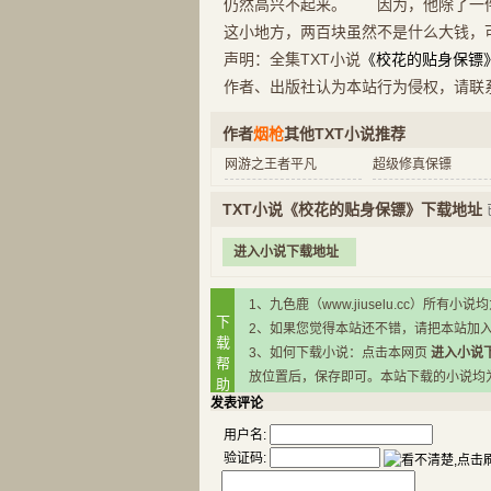
仍然高兴不起来。 因为，他除了一
这小地方，两百块虽然不是什么大钱，
声明：全集TXT小说
《校花的贴身保镖
作者、出版社认为本站行为侵权，请联
作者
烟枪
其他TXT小说推荐
网游之王者平凡
超级修真保镖
TXT小说《校花的贴身保镖》下载地址
进入小说下载地址
1、九色鹿（www.jiuselu.cc）
下
2、如果您觉得本站还不错，请把本站加
载
3、如何下载小说：点击本网页
进入小说
帮
放位置后，保存即可。本站下载的小说均为RA
助
发表评论
用户名:
验证码: