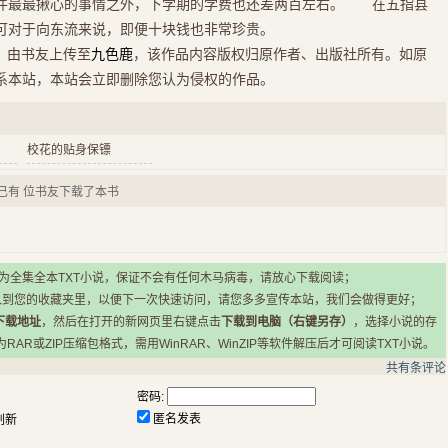
件最最揪心的事情之外，下学期的学费也还差两百左右。 在五指县
可对于向东流来说，即便十块钱也非常珍贵。
》
由书友上传至
九色鹿
，该作品内容版权归原作者、出版社所有。如原
系本站，本站会立即删除您认为侵权的作品。
校花的贴身保镖
已有
位书友下载了本书
所有小说均为全集全本TXT小说，保证不会有任何木马病毒，请放心下载阅读；
入到您的收藏夹里，以便下一次快速访问，请您多多宣传本站，我们会做得更好；
下载地址
，然后在打开的新网页里右键点击
下载到电脑（右键另存）
，选择小说的存
R或ZIP压缩包格式，需用WinRAR、WinZIP等软件解压后才可阅读TXT小说。
共有
条评论
密码:
匿名发表