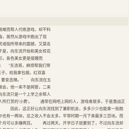
困难而帮人代练游戏，却不料
指，居然从游戏中跑出了现
灵戒指所带来的震撼，又莫名
于是，向东流开始和美女校花
彩，各色美女更是接踵而
指 “东流哥，麻烦帮我们带
东子，给我拿包烟，红双喜
，要变态辣。” 向东流在五
误会，他一来不是网管，二来
向东流只是一个上学之余帮人
人所打赏的‘小费’。 通常在网吧上网的人，游戏者居多，于是激战正
。 因此，这正好让向东流找到了兼职机会，多多少少也能拿一些跑
也有一两块，总之收入不会太多，平常时期一月下来最多三百块。而
个月可以多赚两百。 再过两天，开学日子就要到了，不过向东流却