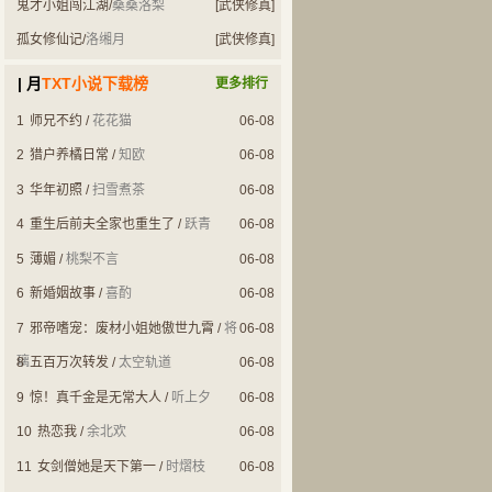
鬼才小姐闯江湖
/
桑桑洛梨
[武侠修真]
孤女修仙记
/
洛缃月
[武侠修真]
| 月
TXT小说下载榜
更多排行
1
师兄不约
/
花花猫
06-08
2
猎户养橘日常
/
知欧
06-08
3
华年初照
/
扫雪煮茶
06-08
4
重生后前夫全家也重生了
/
跃青
06-08
5
薄媚
/
桃梨不言
06-08
6
新婚姻故事
/
喜酌
06-08
7
邪帝嗜宠：废材小姐她傲世九霄
/
将
06-08
璃
8
五百万次转发
/
太空轨道
06-08
9
惊！真千金是无常大人
/
听上夕
06-08
10
热恋我
/
余北欢
06-08
11
女剑僧她是天下第一
/
时熠枝
06-08