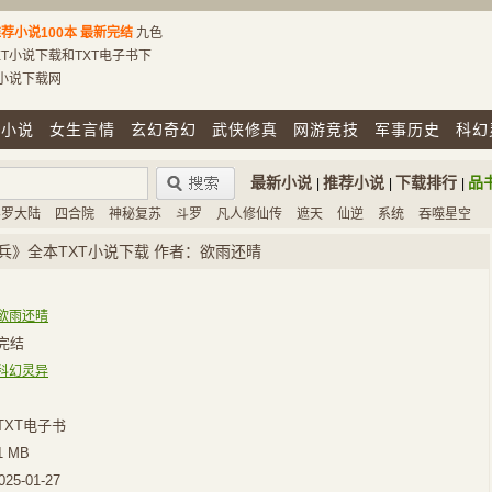
荐小说100本
最新完结
九色
T小说下载和TXT电子书下
T小说下载网
市小说
女生言情
玄幻奇幻
武侠修真
网游竞技
军事历史
科幻
最新小说
推荐小说
下载排行
品
|
|
|
斗罗大陆
四合院
神秘复苏
斗罗
凡人修仙传
遮天
仙逆
系统
吞噬星空
兵》全本TXT小说下载 作者：欲雨还晴
欲雨还晴
完结
科幻灵异
TXT电子书
1 MB
025-01-27