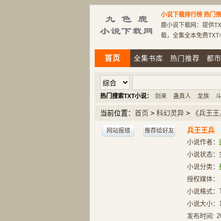
小说下载排行榜
热门推
鹿小说下载网：提供TX
载，全集全本免费TX
首页
全集书库
热门推荐
都
热门搜索TXT小说：
剑来
蛊真人
龙族
当前位置：
首页
>
科幻灵异
>
《兵王王
兵王王兵
网站报错
推荐给好友
小说作者：
小说状态：
小说分类：
授权媒体：
小说格式：
小说大小：
发布时间:
2