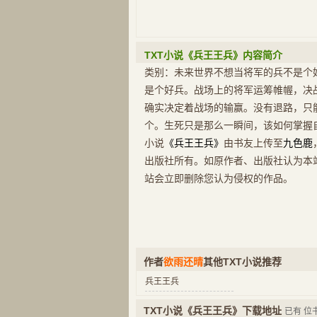
TXT小说《兵王王兵》内容简介
类别：未来世界不想当将军的兵不是个
是个好兵。战场上的将军运筹帷幄，决
确实决定着战场的输赢。没有退路，只
个。生死只是那么一瞬间，该如何掌握自
小说
《兵王王兵》
由书友上传至
九色鹿
出版社所有。如原作者、出版社认为本
站会立即删除您认为侵权的作品。
作者
欲雨还晴
其他TXT小说推荐
兵王王兵
TXT小说《兵王王兵》下载地址
已有
位