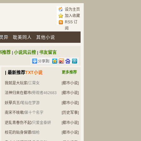
设为主页
加入收藏
RSS 订
阅
灵异
耽美同人
其他小说
书推荐
小说风云榜
书友留言
|
|
| 最新推荐
TXT小说
更多推荐
我就是大玩家
/
三霄女
[都市小说]
法神归来在都市
/
旁观者462683
[都市小说]
妖孽兵王
/
笔仙在梦游
[都市小说]
南宋不咳嗽
/
第十个名字
[历史军事]
逆乱青春伤不起
/
只爱金泰妍
[都市小说]
校花的贴身保镖
/
烟枪
[都市小说]