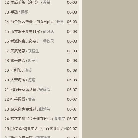
12
雨后听茶（穿书）
/
眷希
06-08
13
半熟
/
槿郗
06-08
14
那个想入赘豪门的女Alpha
/
长萦
06-08
15
市井娘子养家日常
/
荷风送
06-08
16
老派约会之必要
/
一卷软尺
06-08
17
天武绝恋
/
夜镜尘
06-08
18
飘来荡去
/
郭子非
06-08
19
问斜阳
/
琼瑶
06-08
20
大宋海贼
/
疙瘩
06-08
21
召唤玩家搞基建
/
安碧莲
06-07
22
把手握紧
/
君莱
06-07
23
原来你也会难过
/
甜越莓
06-07
24
玄学老祖宗今天也在还债
/
夏甜宝
06-07
25
[历史直播]青史之下，百代共闻
/
何
06-07