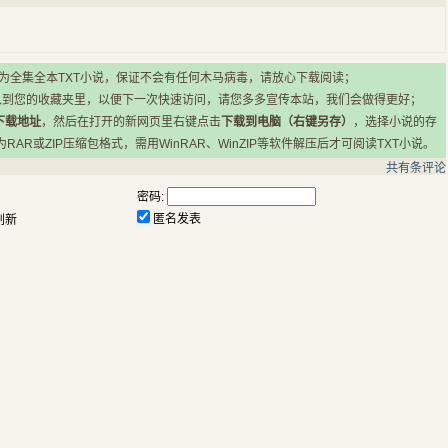
所有小说均为全集全本TXT小说，保证不会有任何木马病毒，请放心下载阅读；
入到您的收藏夹里，以便下一次快速访问，请您多多宣传本站，我们会做得更好；
下载地址
，然后在打开的新网页里右键点击
下载到电脑（右键另存）
，选择小说的存
R或ZIP压缩包格式，需用WinRAR、WinZIP等软件解压后才可阅读TXT小说。
共有
条评论
密码:
匿名发表