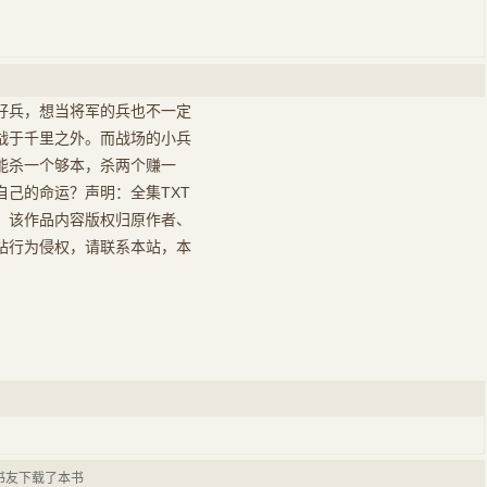
好兵，想当将军的兵也不一定
战于千里之外。而战场的小兵
能杀一个够本，杀两个赚一
己的命运？声明：全集TXT
，该作品内容版权归原作者、
站行为侵权，请联系本站，本
书友下载了本书