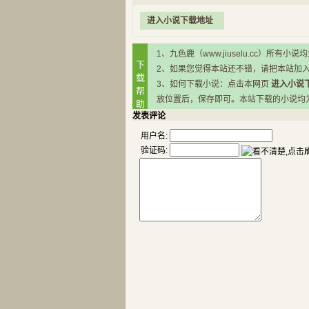
进入小说下载地址
1、九色鹿（www.jiuselu.cc）
下
2、如果您觉得本站还不错，请把本站加
载
3、如何下载小说：点击本网页
进入小说
帮
放位置后，保存即可。本站下载的小说均为RA
助
发表评论
用户名:
验证码: