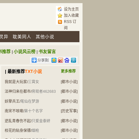
设为主页
加入收藏
RSS 订
阅
灵异
耽美同人
其他小说
书推荐
小说风云榜
书友留言
|
|
| 最新推荐
TXT小说
更多推荐
我就是大玩家
/
三霄女
[都市小说]
法神归来在都市
/
旁观者462683
[都市小说]
妖孽兵王
/
笔仙在梦游
[都市小说]
南宋不咳嗽
/
第十个名字
[历史军事]
逆乱青春伤不起
/
只爱金泰妍
[都市小说]
校花的贴身保镖
/
烟枪
[都市小说]