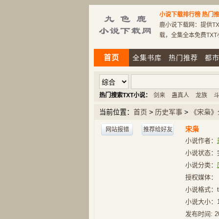
小说下载排行榜
热门推
鹿小说下载网：提供TX
载，全集全本免费TX
首页
全集书库
热门推荐
都
热门搜索TXT小说：
剑来
蛊真人
龙族
当前位置：
首页
>
历史军事
>
《宋枭》
宋枭
网站报错
推荐给好友
小说作者：
小说状态：
小说分类：
授权媒体：
小说格式：t
小说大小：
发布时间:
2