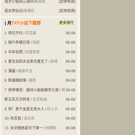
鬼才小姐闯江湖
/
桑桑洛梨
[武侠修真]
孤女修仙记
/
洛缃月
[武侠修真]
| 月
TXT小说下载榜
更多排行
1
师兄不约
/
花花猫
06-08
2
猎户养橘日常
/
知欧
06-08
3
华年初照
/
扫雪煮茶
06-08
4
重生后前夫全家也重生了
/
跃青
06-08
5
薄媚
/
桃梨不言
06-08
6
新婚姻故事
/
喜酌
06-08
7
邪帝嗜宠：废材小姐她傲世九霄
/
将
06-08
璃
8
五百万次转发
/
太空轨道
06-08
9
惊！真千金是无常大人
/
听上夕
06-08
10
热恋我
/
余北欢
06-08
11
女剑僧她是天下第一
/
时熠枝
06-08