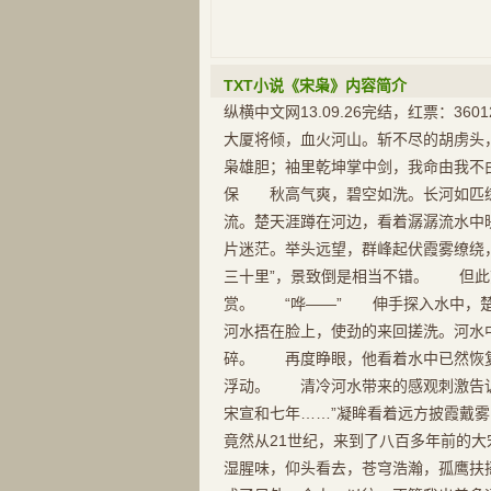
TXT小说《宋枭》内容简介
纵横中文网13.09.26完结，红票：3
大厦将倾，血火河山。斩不尽的胡虏头
枭雄胆；袖里乾坤掌中剑，我命由我
保 秋高气爽，碧空如洗。长河如匹
流。楚天涯蹲在河边，看着潺潺流水中
片迷茫。举头远望，群峰起伏霞雾缭绕
三十里”，景致倒是相当不错。 但此
赏。 “哗——” 伸手探入水中，楚
河水捂在脸上，使劲的来回搓洗。河水
碎。 再度睁眼，他看着水中已然恢
浮动。 清冷河水带来的感观刺激告
宋宣和七年……”凝眸看着远方披霞戴
竟然从21世纪，来到了八百多年前的
湿腥味，仰头看去，苍穹浩瀚，孤鹰扶