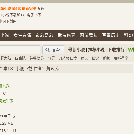
荐小说100本
最新完结
九色
T小说下载和TXT电子书下
T小说下载网
市小说
女生言情
玄幻奇幻
武侠修真
网游竞技
军事历史
科幻
最新小说
推荐小说
下载排行
品
|
|
|
斗罗大陆
四合院
神秘复苏
斗罗
凡人修仙传
遮天
仙逆
系统
吞噬星空
全本TXT小说下载 作者：萧玄武
萧玄武
完结
历史军事
xt电子书
1.23 MB
013-11-11