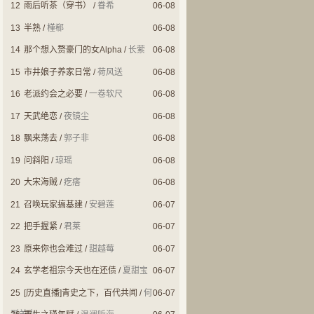
12
雨后听茶（穿书）
/
眷希
06-08
13
半熟
/
槿郗
06-08
14
那个想入赘豪门的女Alpha
/
长萦
06-08
15
市井娘子养家日常
/
荷风送
06-08
16
老派约会之必要
/
一卷软尺
06-08
17
天武绝恋
/
夜镜尘
06-08
18
飘来荡去
/
郭子非
06-08
19
问斜阳
/
琼瑶
06-08
20
大宋海贼
/
疙瘩
06-08
21
召唤玩家搞基建
/
安碧莲
06-07
22
把手握紧
/
君莱
06-07
23
原来你也会难过
/
甜越莓
06-07
24
玄学老祖宗今天也在还债
/
夏甜宝
06-07
25
[历史直播]青史之下，百代共闻
/
何
06-07