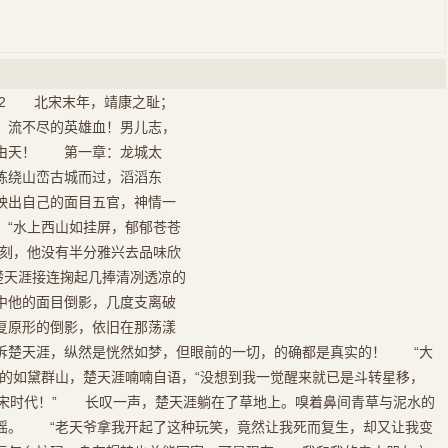
6012 北宋末年，靖康之耻；
，流不尽的英雄血！男儿志，
不由天！ 第一章：龙城太
练绕山峦古城而过，滔滔东
映出自己的面目五官，神情一
，“水上西山如挂屏，郁郁苍苍
刻，他没有半分雅兴去品味欣
天涯接连掬起几捧清冽透凉的
中他的面目倒影，几度支离破
复原形的倒影，依旧在那荡漾
诉楚天涯，纵然是恍然如梦，但眼前的一切，的确都是真实的！ “大
雾的如黛群山，楚天涯喃喃自语，“没想到我一觉醒来就已是斗转星移，
大宋时代！” 长叹一声，楚天涯躺在了草地上。嗅着鼻间青草与泥水的
摇。 “老天爷拿我开起了这种玩笑，竟然让我死而复生，却又让我变