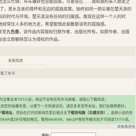
远怎么忙碌，舟车辗转也总能回家。可是现在……我和我的亲人朋友之
了，思乡念亲的情怀和无边的孤独寂寞，始终如同一把尖锥在楚天涯的
的时代与环境，楚天涯没有任何的归属感。像现在这样一个人的时
他经常往人多的地方走，希望能借此驱散那该死的孤独感。
传至
九色鹿
，该作品内容版权归原作者、出版社所有。如原作者、出版
站会立即删除您认为侵权的作品。
长安风流
下载了本书
所有小说均为全集全本TXT小说，保证不会有任何木马病毒，请放心下载阅读；
入到您的收藏夹里，以便下一次快速访问，请您多多宣传本站，我们会做得更好；
下载地址
，然后在打开的新网页里右键点击
下载到电脑（右键另存）
，选择小说的存
R或ZIP压缩包格式，需用WinRAR、WinZIP等软件解压后才可阅读TXT小说。
共有
条评论
密码: