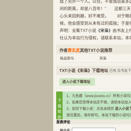
成了另外一个人。以往，不管我出差多
间的距离，却是八百年！” 这都三天
心头来回刺磨，好不难受。 对于眼前
候，他会感受到从未有过的孤独；于是
声明：全集TXT小说
《宋枭》
由书友上
社认为本站行为侵权，请联系本站，本
作者
萧玄武
其他TXT小说推荐
极品驸马
宋枭
TXT小说《宋枭》下载地址
已有
位书友
进入小说下载地址
1、九色鹿（www.jiuselu.cc）
下
2、如果您觉得本站还不错，请把本站加
载
3、如何下载小说：点击本网页
进入小说
帮
放位置后，保存即可。本站下载的小说均为RA
助
发表评论
用户名: