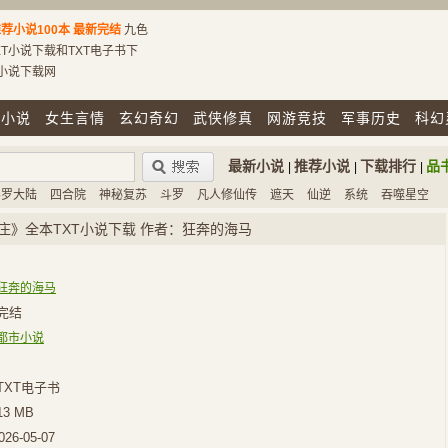
荐小说100本
最新完结
九色
T小说下载和TXT电子书下
T小说下载网
市小说
女生言情
玄幻奇幻
武侠修真
网游竞技
军事历史
科幻
最新小说
推荐小说
下载排行
品
|
|
|
斗罗大陆
四合院
神秘复苏
斗罗
凡人修仙传
遮天
仙逆
系统
吞噬星空
庄》全本TXT小说下载 作者：狂奔的海马
狂奔的海马
完结
都市小说
TXT电子书
13 MB
026-05-07