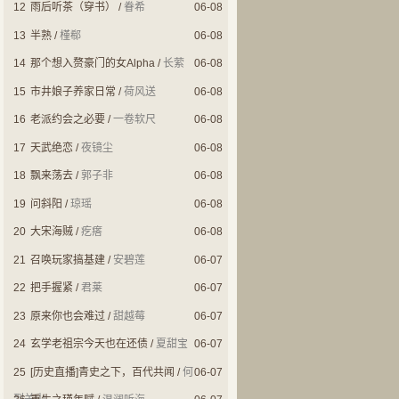
12
雨后听茶（穿书）
/
眷希
06-08
13
半熟
/
槿郗
06-08
14
那个想入赘豪门的女Alpha
/
长萦
06-08
15
市井娘子养家日常
/
荷风送
06-08
16
老派约会之必要
/
一卷软尺
06-08
17
天武绝恋
/
夜镜尘
06-08
18
飘来荡去
/
郭子非
06-08
19
问斜阳
/
琼瑶
06-08
20
大宋海贼
/
疙瘩
06-08
21
召唤玩家搞基建
/
安碧莲
06-07
22
把手握紧
/
君莱
06-07
23
原来你也会难过
/
甜越莓
06-07
24
玄学老祖宗今天也在还债
/
夏甜宝
06-07
25
[历史直播]青史之下，百代共闻
/
何
06-07