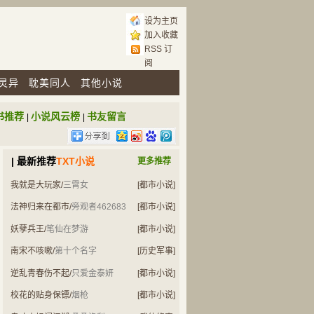
设为主页
加入收藏
RSS 订
阅
灵异
耽美同人
其他小说
书推荐
小说风云榜
书友留言
|
|
| 最新推荐
TXT小说
更多推荐
我就是大玩家
/
三霄女
[都市小说]
法神归来在都市
/
旁观者462683
[都市小说]
妖孽兵王
/
笔仙在梦游
[都市小说]
南宋不咳嗽
/
第十个名字
[历史军事]
逆乱青春伤不起
/
只爱金泰妍
[都市小说]
校花的贴身保镖
/
烟枪
[都市小说]