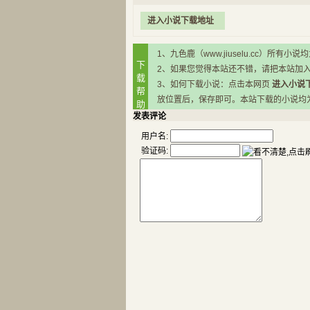
进入小说下载地址
1、九色鹿（www.jiuselu.cc）
下
2、如果您觉得本站还不错，请把本站加
载
3、如何下载小说：点击本网页
进入小说
帮
放位置后，保存即可。本站下载的小说均为RA
助
发表评论
用户名:
验证码: