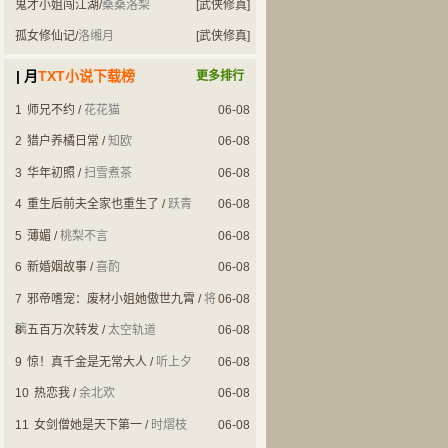
鬼才小姐闯江湖
/
桑桑洛梨
[武侠修真]
孤女修仙记
/
洛缃月
[武侠修真]
| 月
TXT小说下载榜
更多排行
1
师兄不约
/
花花猫
06-08
2
猎户养橘日常
/
知欧
06-08
3
华年初照
/
扫雪煮茶
06-08
4
重生后前夫全家也重生了
/
跃青
06-08
5
薄媚
/
桃梨不言
06-08
6
新婚姻故事
/
喜酌
06-08
7
邪帝嗜宠：废材小姐她傲世九霄
/
将
06-08
璃
8
五百万次转发
/
太空轨道
06-08
9
惊！真千金是无常大人
/
听上夕
06-08
10
热恋我
/
余北欢
06-08
11
女剑僧她是天下第一
/
时熠枝
06-08