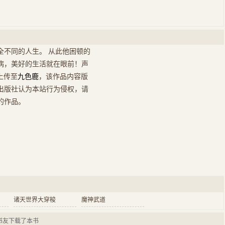
全不同的人生。 从此他困顿的
病，美好的生活就在眼前！声
上传至
九色鹿
，该作品内容版
出版社认为本站行为侵权，请
的作品。
诸天世界大穿梭
魔神武道
书友下载了本书