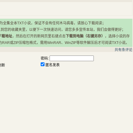
所有小说均为全集全本TXT小说，保证不会有任何木马病毒，请放心下载阅读；
入到您的收藏夹里，以便下一次快速访问，请您多多宣传本站，我们会做得更好；
下载地址
，然后在打开的新网页里右键点击
下载到电脑（右键另存）
，选择小说的存
R或ZIP压缩包格式，需用WinRAR、WinZIP等软件解压后才可阅读TXT小说。
共有
条评论
密码:
匿名发表