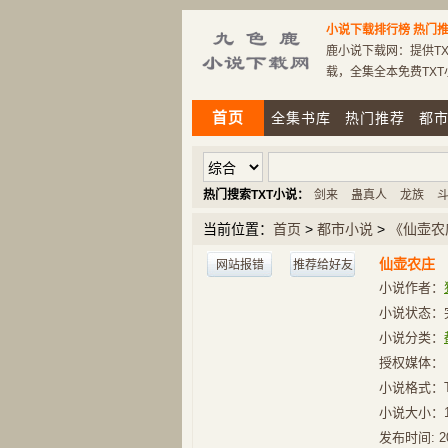
小说下载排行榜
热门推
鹿小说下载网：提供TX
载，全集全本免费TX
首页
全集书库
热门推荐
都
热门搜索TXT小说：
剑来
蛊真人
龙族
当前位置：
首页
>
都市小说
>
《仙壶农
仙壶农庄
网站报错
推荐给好友
小说作者：
小说状态：
小说分类：
授权媒体：
小说格式：
小说大小：
发布时间:
2