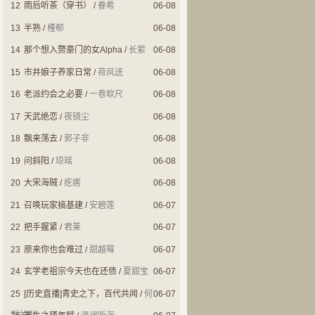
12
雨后听茶（穿书）
/
眷希
06-08
13
半熟
/
槿郗
06-08
14
那个想入赘豪门的女Alpha
/
长萦
06-08
15
市井娘子养家日常
/
荷风送
06-08
16
老派约会之必要
/
一卷软尺
06-08
17
天武绝恋
/
夜镜尘
06-08
18
飘来荡去
/
郭子非
06-08
19
问斜阳
/
琼瑶
06-08
20
大宋海贼
/
疙瘩
06-08
21
召唤玩家搞基建
/
安碧莲
06-07
22
把手握紧
/
君莱
06-07
23
原来你也会难过
/
甜越莓
06-07
24
玄学老祖宗今天也在还债
/
夏甜宝
06-07
25
[历史直播]青史之下，百代共闻
/
何
06-07