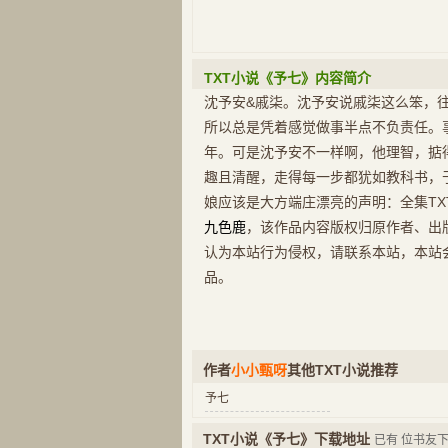
TXT小说《予七》内容简介
沈予安&戚柒。沈予安说戚柒这么笨，
所以总是凭着感觉做事半点不负责任。
年。可是沈予安不一样啊，他理智，掂
趣且清醒，走得每一步都犹如教科书，
娘应该是大方端庄漂亮的声明：全集TX
九色鹿
，该作品内容版权归原作者、出
认为本站行为侵权，请联系本站，本站
品。
作者
小小甄呀
其他TXT小说推荐
予七
TXT小说《予七》下载地址
已有
位书友