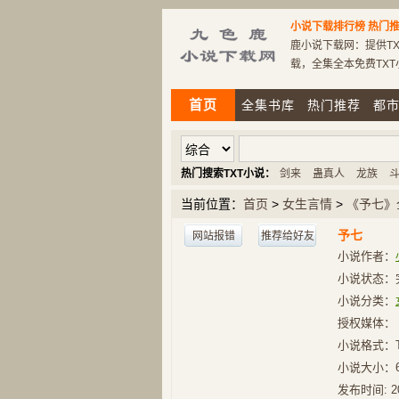
小说下载排行榜
热门推
鹿小说下载网：提供TX
载，全集全本免费TX
首页
全集书库
热门推荐
都
热门搜索TXT小说：
剑来
蛊真人
龙族
当前位置：
首页
>
女生言情
>
《予七》
予七
网站报错
推荐给好友
小说作者：
小说状态：
小说分类：
授权媒体：
小说格式：
小说大小：
发布时间:
2