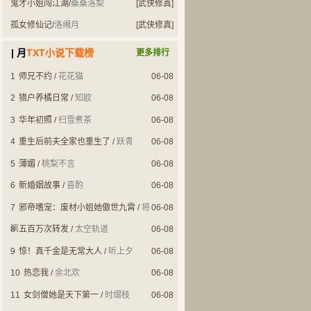
鬼才小姐闯江湖
/
桑桑洛梨
[武侠修真]
孤女修仙记
/
洛缃月
[武侠修真]
| 月
TXT小说下载榜
更多排行
1
师兄不约
/
花花猫
06-08
2
猎户养橘日常
/
知欧
06-08
3
华年初照
/
扫雪煮茶
06-08
4
重生后前夫全家也重生了
/
跃青
06-08
5
薄媚
/
桃梨不言
06-08
6
新婚姻故事
/
喜酌
06-08
7
邪帝嗜宠：废材小姐她傲世九霄
/
将
06-08
璃
8
五百万次转发
/
太空轨道
06-08
9
惊！真千金是无常大人
/
听上夕
06-08
10
热恋我
/
余北欢
06-08
11
女剑僧她是天下第一
/
时熠枝
06-08