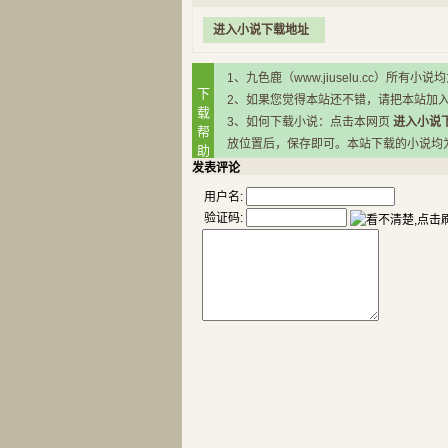
进入小说下载地址
1、九色鹿（www.jiuselu.cc）
下
2、如果您觉得本站还不错，请把本站加
载
3、如何下载小说：点击本网页
进入小说
帮
放位置后，保存即可。本站下载的小说均为RA
助
发表评论
用户名:
验证码: