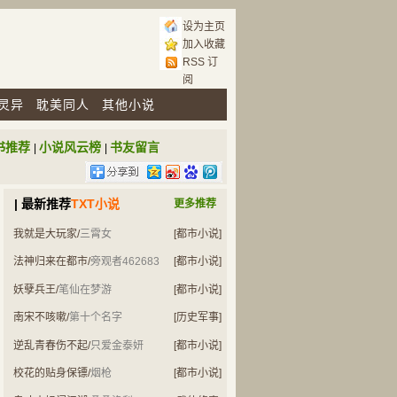
设为主页
加入收藏
RSS 订
阅
灵异
耽美同人
其他小说
书推荐
小说风云榜
书友留言
|
|
| 最新推荐
TXT小说
更多推荐
我就是大玩家
/
三霄女
[都市小说]
法神归来在都市
/
旁观者462683
[都市小说]
妖孽兵王
/
笔仙在梦游
[都市小说]
南宋不咳嗽
/
第十个名字
[历史军事]
逆乱青春伤不起
/
只爱金泰妍
[都市小说]
校花的贴身保镖
/
烟枪
[都市小说]