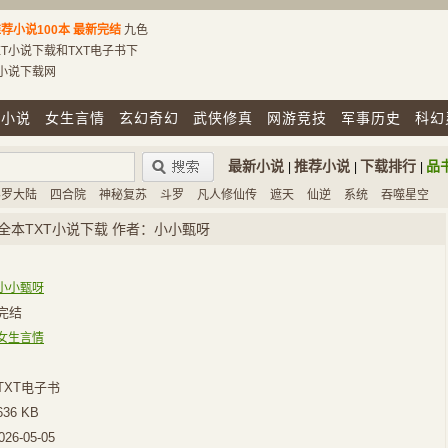
荐小说100本
最新完结
九色
T小说下载和TXT电子书下
T小说下载网
市小说
女生言情
玄幻奇幻
武侠修真
网游竞技
军事历史
科幻
最新小说
推荐小说
下载排行
品
|
|
|
斗罗大陆
四合院
神秘复苏
斗罗
凡人修仙传
遮天
仙逆
系统
吞噬星空
全本TXT小说下载 作者：小小甄呀
小小甄呀
完结
女生言情
TXT电子书
636 KB
026-05-05