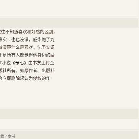
往往不知道喜欢和好感的区别，
事实上也也没错，戚柒跑了九
得清楚什么是喜欢。沈予安识
于是所有人都觉得他身边的姑
T小说
《予七》
由书友上传至
版社所有。如原作者、出版社
会立即删除您认为侵权的作
下载了本书