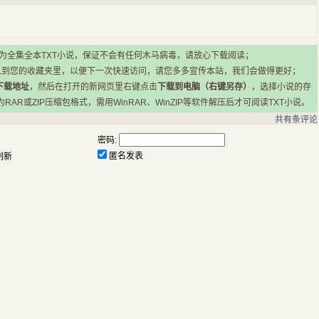
所有小说均为全集全本TXT小说，保证不会有任何木马病毒，请放心下载阅读；
入到您的收藏夹里，以便下一次快速访问，请您多多宣传本站，我们会做得更好；
下载地址
，然后在打开的新网页里右键点击
下载到电脑（右键另存）
，选择小说的存
R或ZIP压缩包格式，需用WinRAR、WinZIP等软件解压后才可阅读TXT小说。
共有
条评论
密码:
匿名发表