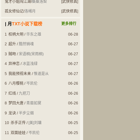
鬼才小姐闯江湖
/
桑桑洛梨
[武侠修真]
孤女修仙记
/
洛缃月
[武侠修真]
| 月
TXT小说下载榜
更多排行
1
权柄大明
/
华东之雄
06-28
2
超升
/
黯然销魂
06-27
3
贼吻
/
宋语桐(宋雨桐)
06-27
4
异神恋
/
冰蓝浅绿
06-27
5
我能预视未来
/
惟道是从
06-27
6
八月樱桃
/
岑凯伦
06-26
7
红线
/
九把刀
06-26
8
梦回大唐
/
青眉如黛
06-26
9
龙诀
/
半步尘烟
06-26
10
杀手正传
/
[美]刘墉
06-25
11
双面娃娃
/
岑凯伦
06-25