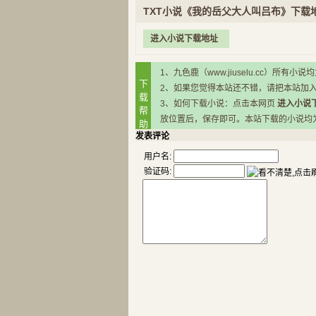
TXT小说《我的岳父大人叫吕布》下载
进入小说下载地址
1、九色鹿（www.jiuselu.cc）
下
2、如果您觉得本站还不错，请把本站加
载
3、如何下载小说：点击本网页
进入小说
帮
放位置后，保存即可。本站下载的小说均为RA
助
发表评论
用户名:
验证码: