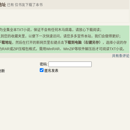
地址
已有
位书友下载了本书
所有小说均为全集全本TXT小说，保证不会有任何木马病毒，请放心下载阅读；
入到您的收藏夹里，以便下一次快速访问，请您多多宣传本站，我们会做得更好；
下载地址
，然后在打开的新网页里右键点击
下载到电脑（右键另存）
，选择小说的存
R或ZIP压缩包格式，需用WinRAR、WinZIP等软件解压后才可阅读TXT小说。
共有
条评论
密码:
匿名发表