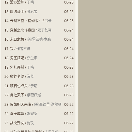
12
没心没妒
/
于晴
06-25
13
魔法炒手
/
张君宝
06-25
14
云胡不喜（精修版）
/
尼卡
06-25
15
穿越之北斗帝国
/
双子乞丐
06-24
16
末日危机
/
[美]雷蒙德·本森
06-24
17
叛
/
作者不详
06-24
18
鬼医狂妃
/
亦尘烟
06-24
19
乞儿弄蝶
/
于晴
06-23
20
收养老婆
/
海蓝
06-23
21
顽石也点头
/
于晴
06-23
22
剑控天下
/
紫薇疯爆
06-23
23
假如明天来临
/
[美]西德里·谢尔顿
06-22
24
奉子成婚
/
娓娓安
06-22
25
战火劲女
/
施玟
06-22