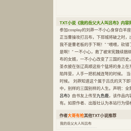
TXT小说《我的岳父大人叫吕布》内容
参加cosplay的刘莽一不小心身穿白
正当曹操攻打吕布，下邳城将破之时，出
我不是曹老板的手下啊！” “喂喂，砍
是啊！” 一不小心，救了被宋宪魏续捆
布的女婿，一不小心改变了三国的历史
圣衣披在张辽高顺这些个猛将的身上在
陷阵营，人手一把机械连弩的时候。 
时候。 刘莽知道这个属于吕氏的天下即
中，别样的三国别样的人生。声明：全集
吕布》
由书友上传至
九色鹿
，该作品内
有。如原作者、出版社认为本站行为侵
作者
大哥有枪
其他TXT小说推荐
我的岳父大人叫吕布