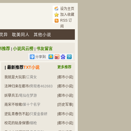
设为主页
加入收藏
RSS 订
阅
灵异
耽美同人
其他小说
书推荐
小说风云榜
书友留言
|
|
| 最新推荐
TXT小说
更多推荐
我就是大玩家
/
三霄女
[都市小说]
法神归来在都市
/
旁观者462683
[都市小说]
妖孽兵王
/
笔仙在梦游
[都市小说]
南宋不咳嗽
/
第十个名字
[历史军事]
逆乱青春伤不起
/
只爱金泰妍
[都市小说]
校花的贴身保镖
/
烟枪
[都市小说]