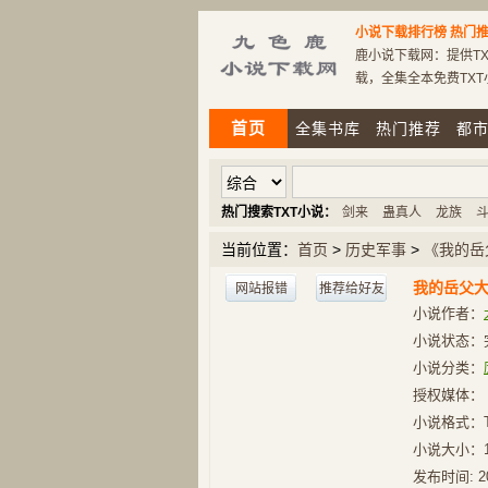
小说下载排行榜
热门推
鹿小说下载网：提供TX
载，全集全本免费TX
首页
全集书库
热门推荐
都
热门搜索TXT小说：
剑来
蛊真人
龙族
当前位置：
首页
>
历史军事
>
《我的岳
我的岳父
网站报错
推荐给好友
小说作者：
小说状态：
小说分类：
授权媒体：
小说格式：
小说大小：
发布时间:
2