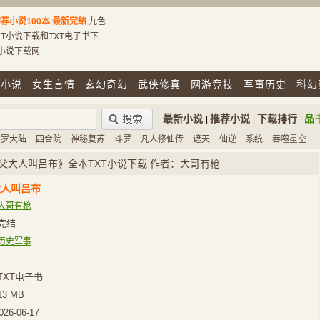
荐小说100本
最新完结
九色
T小说下载和TXT电子书下
T小说下载网
市小说
女生言情
玄幻奇幻
武侠修真
网游竞技
军事历史
科幻
最新小说
推荐小说
下载排行
品
|
|
|
斗罗大陆
四合院
神秘复苏
斗罗
凡人修仙传
遮天
仙逆
系统
吞噬星空
父大人叫吕布》全本TXT小说下载 作者：大哥有枪
大人叫吕布
大哥有枪
完结
历史军事
TXT电子书
13 MB
026-06-17