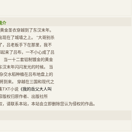
简介
羊座黄金圣衣穿越到了东汉末年。
现在了城墙之上。 “大哥别杀
错了，吕老板手下在那里，我不
绑起来了吕布，一不小心成了吕
。 当一十二套铝制镀金的黄金
东汉末年闪闪发光的时候。 当
当杂交水稻种植在吕布地盘上的
将到来。 穿越在三国和现代之
TXT小说
《我的岳父大人叫
容版权归原作者、出版社所
权，请联系本站，本站会立即删除您认为侵权的作品。