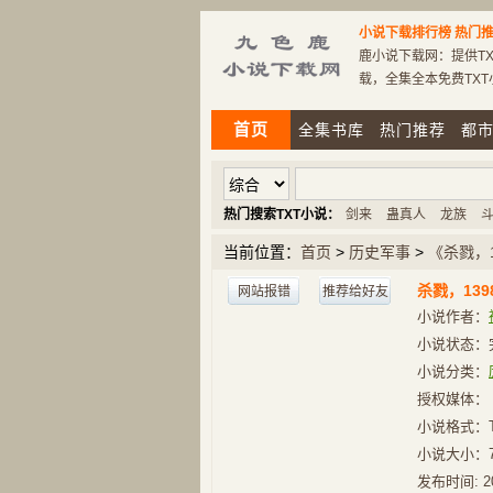
小说下载排行榜
热门推
鹿小说下载网：提供TX
载，全集全本免费TX
首页
全集书库
热门推荐
都
热门搜索TXT小说：
剑来
蛊真人
龙族
当前位置：
首页
>
历史军事
>
《杀戮，
杀戮，13
网站报错
推荐给好友
小说作者：
小说状态：
小说分类：
授权媒体：
小说格式：
小说大小：
发布时间:
2