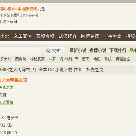
荐小说100本
最新完结
九色
T小说下载和TXT电子书下
T小说下载网
市小说
女生言情
玄幻奇幻
武侠修真
网游竞技
军事历史
科幻
最新小说
推荐小说
下载排行
品
|
|
|
斗罗大陆
四合院
神秘复苏
斗罗
凡人修仙传
遮天
仙逆
系统
吞噬星空
1398之大明锦衣卫》全本TXT小说下载 作者：神麦之戈
98之大明锦衣卫
神麦之戈
完结
历史军事
TXT电子书
731 KB
026-06-20