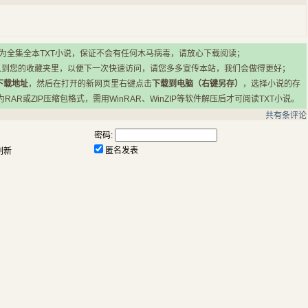
所有小说均为全集全本TXT小说，保证不会有任何木马病毒，请放心下载阅读；
入到您的收藏夹里，以便下一次快速访问，请您多多宣传本站，我们会做得更好；
下载地址
，然后在打开的新网页里右键点击
下载到电脑（右键另存）
，选择小说的存
R或ZIP压缩包格式，需用WinRAR、WinZIP等软件解压后才可阅读TXT小说。
共有
条评论
密码:
匿名发表