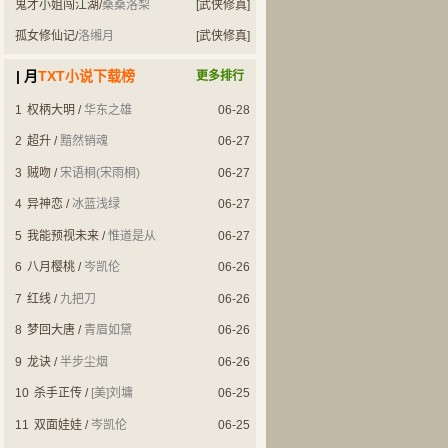
鬼才小姐闯江湖
/
桑桑洛梨
[武侠修真]
孤女修仙记
/
洛缃月
[武侠修真]
| 月
TXT小说下载榜
更多排行
1
权柄大明
/
华东之雄
06-28
2
超升
/
黯然销魂
06-27
3
贼吻
/
宋语桐(宋雨桐)
06-27
4
异神恋
/
冰蓝浅绿
06-27
5
我能预视未来
/
惟道是从
06-27
6
八月樱桃
/
岑凯伦
06-26
7
红线
/
九把刀
06-26
8
梦回大唐
/
青眉如黛
06-26
9
龙诀
/
半步尘烟
06-26
10
杀手正传
/
[美]刘墉
06-25
11
双面娃娃
/
岑凯伦
06-25