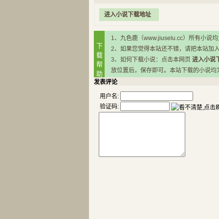
进入小说下载地址
1、九色鹿（www.jiuselu.cc）
下
2、如果您觉得本站还不错，请把本站加
载
3、如何下载小说：点击本网页
进入小说
帮
放位置后，保存即可。本站下载的小说均为RA
助
发表评论
用户名:
验证码: