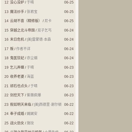
12
没心没妒
/
于晴
06-25
13
魔法炒手
/
张君宝
06-25
14
云胡不喜（精修版）
/
尼卡
06-25
15
穿越之北斗帝国
/
双子乞丐
06-24
16
末日危机
/
[美]雷蒙德·本森
06-24
17
叛
/
作者不详
06-24
18
鬼医狂妃
/
亦尘烟
06-24
19
乞儿弄蝶
/
于晴
06-23
20
收养老婆
/
海蓝
06-23
21
顽石也点头
/
于晴
06-23
22
剑控天下
/
紫薇疯爆
06-23
23
假如明天来临
/
[美]西德里·谢尔顿
06-22
24
奉子成婚
/
娓娓安
06-22
25
战火劲女
/
施玟
06-22