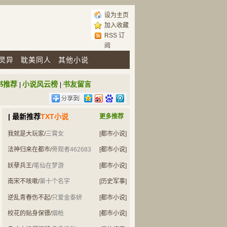
设为主页
加入收藏
RSS 订
阅
灵异
耽美同人
其他小说
书推荐
小说风云榜
书友留言
|
|
| 最新推荐
TXT小说
更多推荐
我就是大玩家
/
三霄女
[都市小说]
法神归来在都市
/
旁观者462683
[都市小说]
妖孽兵王
/
笔仙在梦游
[都市小说]
南宋不咳嗽
/
第十个名字
[历史军事]
逆乱青春伤不起
/
只爱金泰妍
[都市小说]
校花的贴身保镖
/
烟枪
[都市小说]