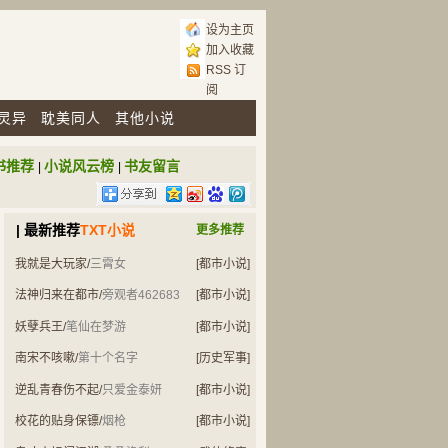
设为主页
加入收藏
RSS 订
阅
灵异
耽美同人
其他小说
书推荐
小说风云榜
书友留言
|
|
| 最新推荐
TXT小说
更多推荐
我就是大玩家
/
三霄女
[都市小说]
法神归来在都市
/
旁观者462683
[都市小说]
妖孽兵王
/
笔仙在梦游
[都市小说]
南宋不咳嗽
/
第十个名字
[历史军事]
逆乱青春伤不起
/
只爱金泰妍
[都市小说]
校花的贴身保镖
/
烟枪
[都市小说]