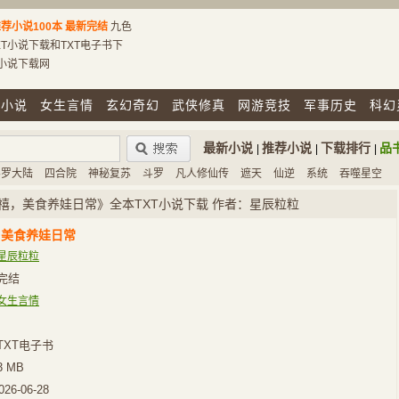
荐小说100本
最新完结
九色
T小说下载和TXT电子书下
T小说下载网
市小说
女生言情
玄幻奇幻
武侠修真
网游竞技
军事历史
科幻
最新小说
推荐小说
下载排行
品
|
|
|
斗罗大陆
四合院
神秘复苏
斗罗
凡人修仙传
遮天
仙逆
系统
吞噬星空
禧，美食养娃日常》全本TXT小说下载 作者：星辰粒粒
，美食养娃日常
星辰粒粒
完结
女生言情
TXT电子书
3 MB
026-06-28