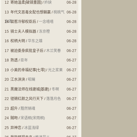
12
寄她温柔[破镜重圆]
/
妗妜
06-28
13
年代文恶毒女配也想躺赢
/
桃桃气
06-28
泡酒
14
误惹冷郁权臣后
/
一念嘻嘻
06-28
15
骑士夫人模拟器
/
冻京橙
06-28
16
权柄大明
/
华东之雄
06-28
17
被迫委身疯批皇子后
/
木兰笑春
06-27
18
熟透
/
臣年
06-27
19
小美的幸福纪事[七零]
/
光之浆果
06-27
20
江水泱泱
/
昭斓
06-27
21
黑魔法师在线建城[基建]
/
冬暝
06-27
22
铿锵红颜之风行天下
/
落落月色
06-27
23
超升
/
黯然销魂
06-27
24
贼吻
/
宋语桐(宋雨桐)
06-27
25
异神恋
/
冰蓝浅绿
06-27