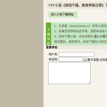
TXT小说《穿回千禧，美食养娃日常》
进入小说下载地址
1、九色鹿（www.jiuselu.cc）
下
2、如果您觉得本站还不错，请把本站加
载
3、如何下载小说：点击本网页
进入小说
帮
放位置后，保存即可。本站下载的小说均为RA
助
发表评论
用户名:
验证码: