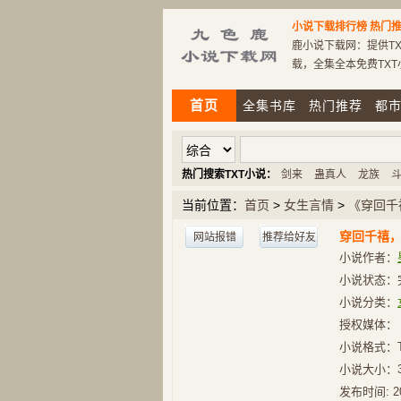
小说下载排行榜
热门推
鹿小说下载网：提供TX
载，全集全本免费TX
首页
全集书库
热门推荐
都
热门搜索TXT小说：
剑来
蛊真人
龙族
当前位置：
首页
>
女生言情
>
《穿回千
穿回千禧
网站报错
推荐给好友
小说作者：
小说状态：
小说分类：
授权媒体：
小说格式：
小说大小：
发布时间:
2