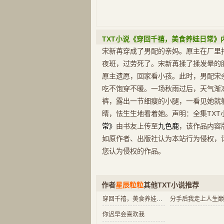
TXT小说《穿回千禧，美食养娃日常》
宋新苒穿成了男配的亲妈。原主在厂里
夜班，过劳死了。宋新苒揉了揉发晕的
原主遗愿，回家看小孩。此时，男配宋
吃不饱穿不暖。一场秋雨过后，天气渐
裤，露出一节细瘦的小腿，一看见她就
睛，怯生生地看着她。声明：全集TXT
常》
由书友上传至
九色鹿
，该作品内容
如原作者、出版社认为本站行为侵权，
您认为侵权的作品。
作者
星辰粒粒
其他TXT小说推荐
穿回千禧，美食养娃日常
分手后我走上人生巅
你迟早会喜欢我