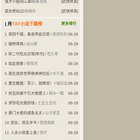
鬼才小姐闯江湖
/
桑桑洛梨
[武侠修真]
孤女修仙记
/
洛缃月
[武侠修真]
| 月
TXT小说下载榜
更多排行
1
穿回千禧，美食养娃日常
/
星辰粒粒
06-28
2
婚吻青梅
/
远山紫
06-28
3
拆二代吃瓜日常[年代]
/
苍久零
06-28
4
如此夜晚
/
夜惊鸿
06-28
5
我在诡异世界继承神位后
/
水千澈
06-28
6
重生暖婚：军少，放肆宠！
/
瑞拉达
06-28
7
扮丑后被千亿大佬缠上
/
弱水一瓢
06-28
8
求你花光我的钱
/
土豆土豆切
06-28
9
豪门大佬的咸鱼太太
/
公子星昱
06-28
10
恶女，但五岁半
/
悠悠我斯
06-28
11
人夫小叔爱上我
/
芙咛
06-28