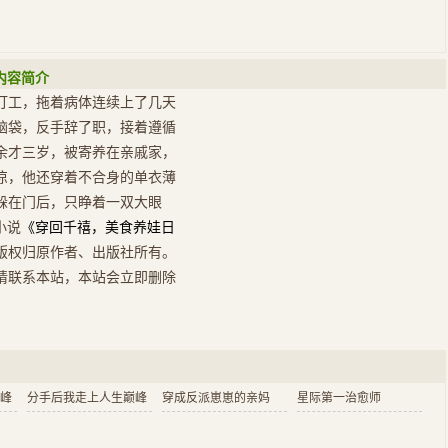
内容简介
打工，拖着病体连续上了几天
脑袋，反手辞了职，接着遵循
余才三岁，被寄养在亲戚家，
凉，他还穿着不合身的单衣薄
躲在门后，只睁着一双大眼
小说
《穿回千禧，美食养娃日
版权归原作者、出版社所有。
请联系本站，本站会立即删除
峰
分手后我走上人生巅峰
穿成反派崽崽的亲妈
星际第一治愈师