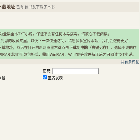
下载地址
已有
位书友下载了本书
所有小说均为全集全本TXT小说，保证不会有任何木马病毒，请放心下载阅读；
入到您的收藏夹里，以便下一次快速访问，请您多多宣传本站，我们会做得更好；
下载地址
，然后在打开的新网页里右键点击
下载到电脑（右键另存）
，选择小说的存
R或ZIP压缩包格式，需用WinRAR、WinZIP等软件解压后才可阅读TXT小说。
共有
条评论
密码:
匿名发表