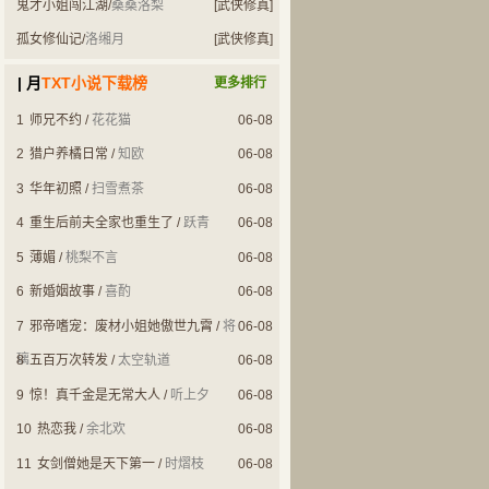
鬼才小姐闯江湖
/
桑桑洛梨
[武侠修真]
孤女修仙记
/
洛缃月
[武侠修真]
| 月
TXT小说下载榜
更多排行
1
师兄不约
/
花花猫
06-08
2
猎户养橘日常
/
知欧
06-08
3
华年初照
/
扫雪煮茶
06-08
4
重生后前夫全家也重生了
/
跃青
06-08
5
薄媚
/
桃梨不言
06-08
6
新婚姻故事
/
喜酌
06-08
7
邪帝嗜宠：废材小姐她傲世九霄
/
将
06-08
璃
8
五百万次转发
/
太空轨道
06-08
9
惊！真千金是无常大人
/
听上夕
06-08
10
热恋我
/
余北欢
06-08
11
女剑僧她是天下第一
/
时熠枝
06-08