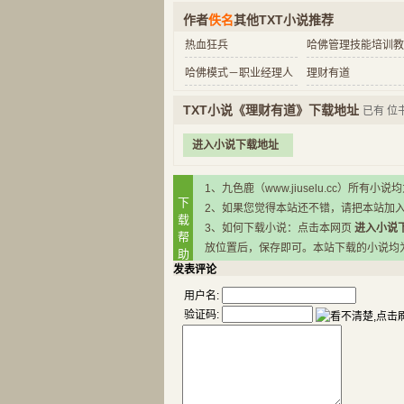
作者
佚名
其他TXT小说推荐
热血狂兵
哈佛管理技能培训教
哈佛模式－职业经理人
理财有道
TXT小说《理财有道》下载地址
已有
位
进入小说下载地址
1、九色鹿（www.jiuselu.cc）
下
2、如果您觉得本站还不错，请把本站加
载
3、如何下载小说：点击本网页
进入小说
帮
放位置后，保存即可。本站下载的小说均为RA
助
发表评论
用户名:
验证码: