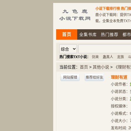
小说下载排行榜
热门推
鹿小说下载网：提供TX
载，全集全本免费TX
首页
全集书库
热门推荐
都
热门搜索TXT小说：
剑来
蛊真人
龙族
当前位置：
首页
>
其他小说
>
《理财有
理财有道
网站报错
推荐给好友
小说作者：
小说状态：
小说分类：
授权媒体：
小说格式：t
小说大小：
发布时间:
2