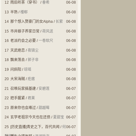
12
雨后听茶（穿书）
/
眷希
06-08
13
半熟
/
槿郗
06-08
14
那个想入赘豪门的女Alpha
/
长萦
06-08
15
市井娘子养家日常
/
荷风送
06-08
16
老派约会之必要
/
一卷软尺
06-08
17
天武绝恋
/
夜镜尘
06-08
18
飘来荡去
/
郭子非
06-08
19
问斜阳
/
琼瑶
06-08
20
大宋海贼
/
疙瘩
06-08
21
召唤玩家搞基建
/
安碧莲
06-07
22
把手握紧
/
君莱
06-07
23
原来你也会难过
/
甜越莓
06-07
24
玄学老祖宗今天也在还债
/
夏甜宝
06-07
25
[历史直播]青史之下，百代共闻
/
何
06-07