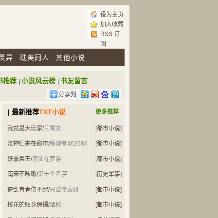
设为主页
加入收藏
RSS 订
阅
灵异
耽美同人
其他小说
书推荐
小说风云榜
书友留言
|
|
| 最新推荐
TXT小说
更多推荐
我就是大玩家
/
三霄女
[都市小说]
法神归来在都市
/
旁观者462683
[都市小说]
妖孽兵王
/
笔仙在梦游
[都市小说]
南宋不咳嗽
/
第十个名字
[历史军事]
逆乱青春伤不起
/
只爱金泰妍
[都市小说]
校花的贴身保镖
/
烟枪
[都市小说]