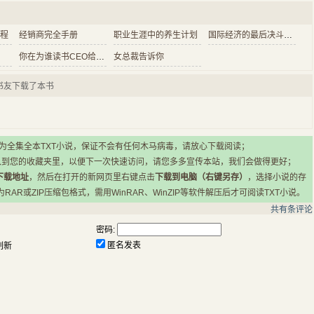
程
经销商完全手册
职业生涯中的养生计划
国际经济的最后决斗：金融战争
你在为谁读书CEO给青少年的礼物
女总裁告诉你
书友下载了本书
所有小说均为全集全本TXT小说，保证不会有任何木马病毒，请放心下载阅读；
入到您的收藏夹里，以便下一次快速访问，请您多多宣传本站，我们会做得更好；
下载地址
，然后在打开的新网页里右键点击
下载到电脑（右键另存）
，选择小说的存
R或ZIP压缩包格式，需用WinRAR、WinZIP等软件解压后才可阅读TXT小说。
共有
条评论
密码:
匿名发表