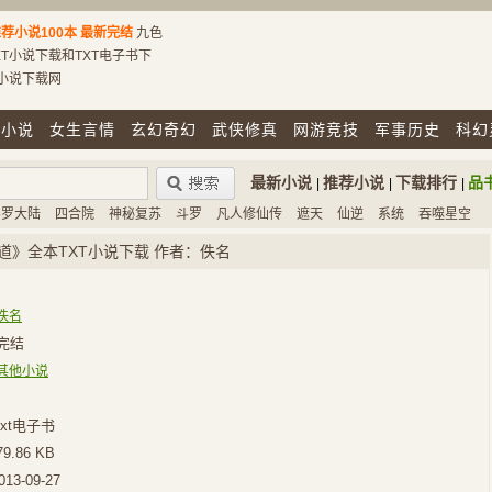
荐小说100本
最新完结
九色
T小说下载和TXT电子书下
T小说下载网
市小说
女生言情
玄幻奇幻
武侠修真
网游竞技
军事历史
科幻
最新小说
推荐小说
下载排行
品
|
|
|
斗罗大陆
四合院
神秘复苏
斗罗
凡人修仙传
遮天
仙逆
系统
吞噬星空
道》全本TXT小说下载 作者：佚名
佚名
完结
其他小说
xt电子书
79.86 KB
013-09-27