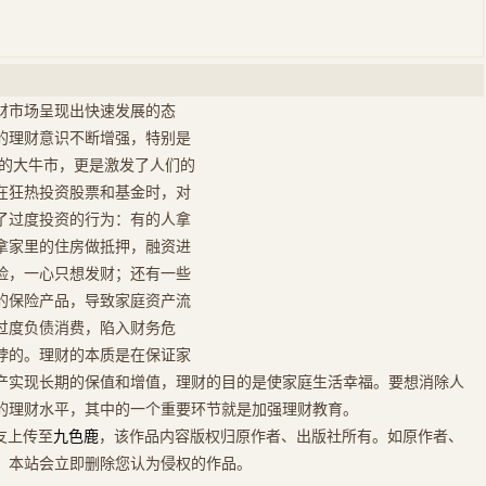
财市场呈现出快速发展的态
的理财意识不断增强，特别是
例的大牛市，更是激发了人们的
在狂热投资股票和基金时，对
了过度投资的行为：有的人拿
拿家里的住房做抵押，融资进
险，一心只想发财；还有一些
的保险产品，导致家庭资产流
过度负债消费，陷入财务危
悖的。理财的本质是在保证家
产实现长期的保值和增值，理财的目的是使家庭生活幸福。要想消除人
的理财水平，其中的一个重要环节就是加强理财教育。
友上传至
九色鹿
，该作品内容版权归原作者、出版社所有。如原作者、
，本站会立即删除您认为侵权的作品。