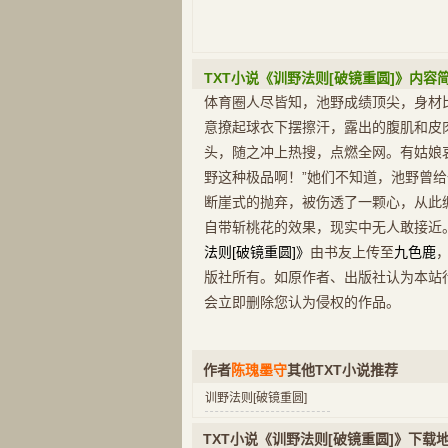
TXT小说《训野法则[破镜重圆]》内容
体育圈人尽皆知，池野成绩顶尖，身材
意撩起球衣下摆擦汗，露出的腹肌和皮
头，随之冲上热搜，点燃全网。有姑娘
野这种极品啊！”她们不知道，池野曾
断崖式的抛弃，被伤透了一颗心，从此
自带斩桃花的效果，现实中无人敢接近。
法则[破镜重圆]》
由书友上传至
九色鹿
版社所有。如原作者、出版社认为本站
会立即删除您认为侵权的作品。
作者
陈瑰墨守
其他TXT小说推荐
训野法则[破镜重圆]
TXT小说《训野法则[破镜重圆]》下载