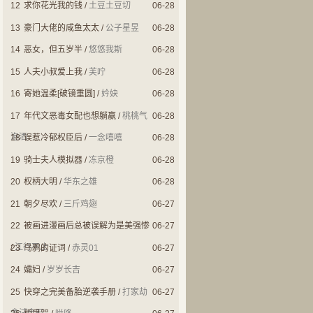
12
求你花光我的钱
/
土豆土豆切
06-28
13
豪门大佬的咸鱼太太
/
公子星昱
06-28
14
恶女，但五岁半
/
悠悠我斯
06-28
15
人夫小叔爱上我
/
芙咛
06-28
16
寄她温柔[破镜重圆]
/
妗妜
06-28
17
年代文恶毒女配也想躺赢
/
桃桃气
06-28
泡酒
18
误惹冷郁权臣后
/
一念嘻嘻
06-28
19
骑士夫人模拟器
/
冻京橙
06-28
20
权柄大明
/
华东之雄
06-28
21
朝夕尽欢
/
三斤鸡翅
06-27
22
被画进漫画后总被误解为是美强惨
06-27
/
江行不止
23
乌鸦的证词
/
赤灵01
06-27
24
孀妇
/
岁岁长吉
06-27
25
快穿之完美备胎逆袭手册
/
打家劫
06-27