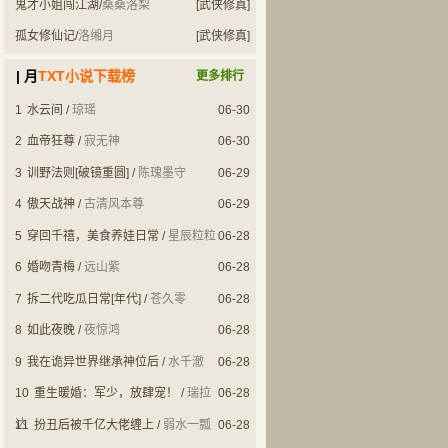
鬼才小姐闯江湖
/
桑桑洛梨
[武侠修真]
孤女修仙记
/
洛缃月
[武侠修真]
| 月
TXT小说下载榜
更多排行
1
水云间
/
琼瑶
06-30
2
血帝狂尊
/
寂无神
06-30
3
训野法则[破镜重圆]
/
陈瑰墨守
06-29
4
傲天战神
/
古清风本尊
06-29
5
穿回千禧，美食养娃日常
/
星辰粒粒
06-28
6
婚吻青梅
/
远山紫
06-28
7
拆二代吃瓜日常[年代]
/
苍久零
06-28
8
如此夜晚
/
夜惊鸿
06-28
9
我在诡异世界继承神位后
/
水千澈
06-28
10
重生暖婚：军少，放肆宠！
/
瑞拉
06-28
达
11
扮丑后被千亿大佬缠上
/
弱水一瓢
06-28