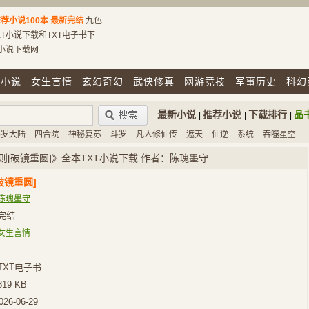
荐小说100本
最新完结
九色
T小说下载和TXT电子书下
T小说下载网
市小说
女生言情
玄幻奇幻
武侠修真
网游竞技
军事历史
科幻
最新小说
推荐小说
下载排行
品
|
|
|
斗罗大陆
四合院
神秘复苏
斗罗
凡人修仙传
遮天
仙逆
系统
吞噬星空
则[破镜重圆]》全本TXT小说下载 作者：陈瑰墨守
破镜重圆]
陈瑰墨守
完结
女生言情
TXT电子书
819 KB
026-06-29