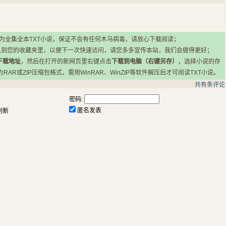
所有小说均为全集全本TXT小说，保证不会有任何木马病毒，请放心下载阅读；
入到您的收藏夹里，以便下一次快速访问，请您多多宣传本站，我们会做得更好；
下载地址
，然后在打开的新网页里右键点击
下载到电脑（右键另存）
，选择小说的存
R或ZIP压缩包格式，需用WinRAR、WinZIP等软件解压后才可阅读TXT小说。
共有
条评论
密码:
匿名发表