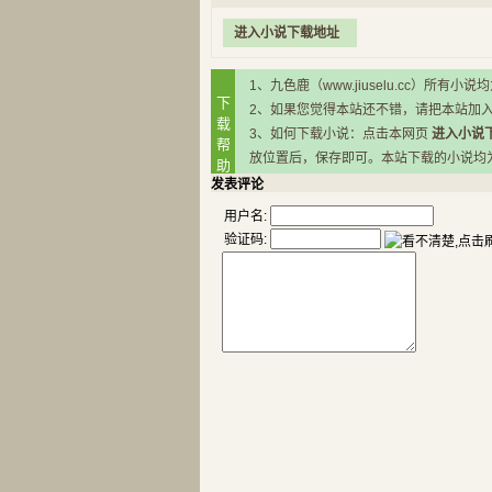
进入小说下载地址
1、九色鹿（www.jiuselu.cc）
下
2、如果您觉得本站还不错，请把本站加
载
3、如何下载小说：点击本网页
进入小说
帮
放位置后，保存即可。本站下载的小说均为RA
助
发表评论
用户名:
验证码: