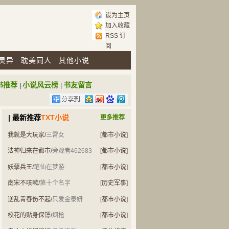
设为主页
加入收藏
RSS 订
阅
灵异
耽美同人
其他小说
书推荐
小说风云榜
书友留言
|
|
| 最新推荐
TXT小说
更多推荐
我就是大玩家
/
三霄女
[都市小说]
法神归来在都市
/
旁观者462683
[都市小说]
妖孽兵王
/
笔仙在梦游
[都市小说]
南宋不咳嗽
/
第十个名字
[历史军事]
逆乱青春伤不起
/
只爱金泰妍
[都市小说]
校花的贴身保镖
/
烟枪
[都市小说]