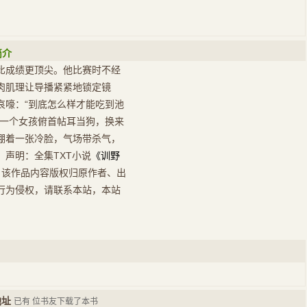
简介
比成绩更顶尖。他比赛时不经
肉肌理让导播紧紧地锁定镜
哀嚎：“到底怎么样才能吃到池
给一个女孩俯首帖耳当狗，换来
绷着一张冷脸，气场带杀气，
声明：全集TXT小说
《训野
，该作品内容版权归原作者、出
行为侵权，请联系本站，本站
地址
已有
位书友下载了本书