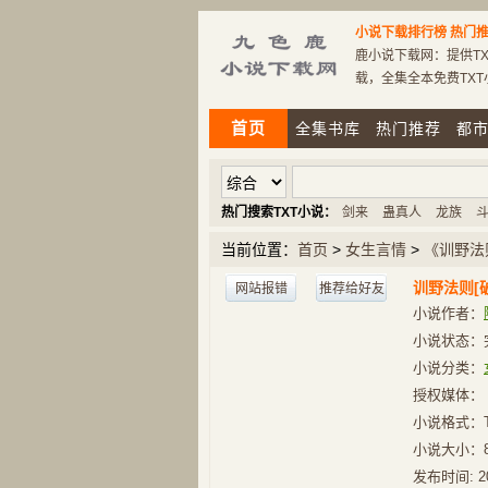
小说下载排行榜
热门推
鹿小说下载网：提供TX
载，全集全本免费TX
首页
全集书库
热门推荐
都
热门搜索TXT小说：
剑来
蛊真人
龙族
当前位置：
首页
>
女生言情
>
《训野法
训野法则[
网站报错
推荐给好友
小说作者：
小说状态：
小说分类：
授权媒体：
小说格式：
小说大小：
发布时间:
2